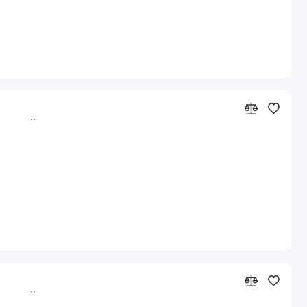
..
..