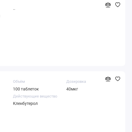
..
g
Объём
Дозировка
100 таблеток
40мкг
Действующие вещество
Кленбутерол