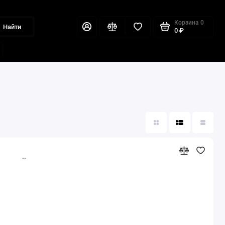
Корзина
0
Найти
0 ₽
..