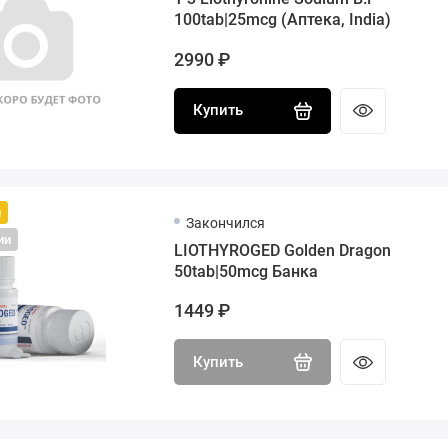
100tab|25mcg (Аптека, India)
2990 ₽
Купить
й
Закончился
ии
LIOTHYROGED Golden Dragon
50tab|50mcg Банка
1449 ₽
Купить