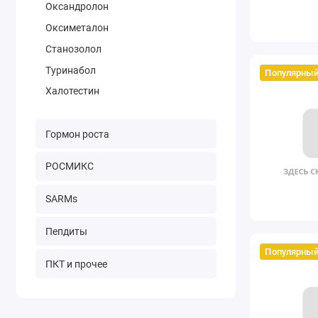
Оксандролон
Оксиметалон
Станозолол
Туринабол
Популярны
Халотестин
Гормон роста
РОСМИКС
SARMs
Пепдиты
Популярны
ПКТ и прочее