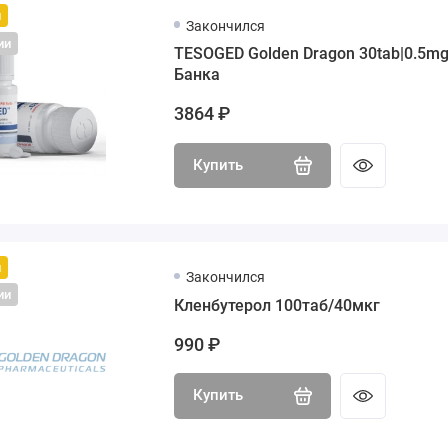
й
Закончился
ии
TESOGED Golden Dragon 30tab|0.5m
Банка
3864 ₽
Купить
й
Закончился
ии
Кленбутерол 100таб/40мкг
990 ₽
Купить