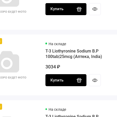
Купить
й
На складе
T-3 Liothyronine Sodium B.P
100tab|25mcg (Аптека, India)
3034 ₽
Купить
й
На складе
T-3 Liothyronine Sodium B.P