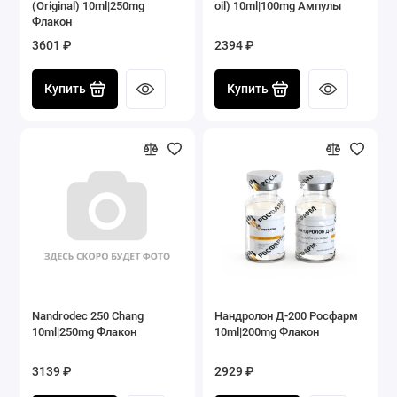
(Original) 10ml|250mg
oil) 10ml|100mg Ампулы
Флакон
3601 ₽
2394 ₽
Купить
Купить
Nandrodec 250 Chang
Нандролон Д-200 Росфарм
10ml|250mg Флакон
10ml|200mg Флакон
3139 ₽
2929 ₽