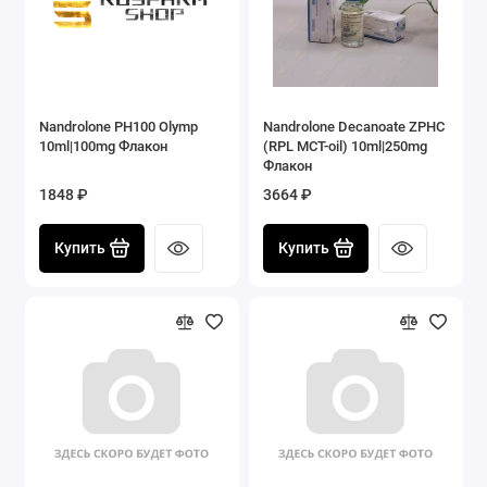
Nandrolone PH100 Olymp
Nandrolone Decanoate ZPHC
10ml|100mg Флакон
(RPL МСТ-oil) 10ml|250mg
Флакон
1848 ₽
3664 ₽
Купить
Купить