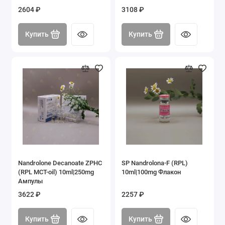
2604 ₽
3108 ₽
Купить
Купить
Nandrolone Decanoate ZPHC
SP Nandrolona-F (RPL)
(RPL МСТ-oil) 10ml|250mg
10ml|100mg Флакон
Ампулы
3622 ₽
2257 ₽
Купить
Купить