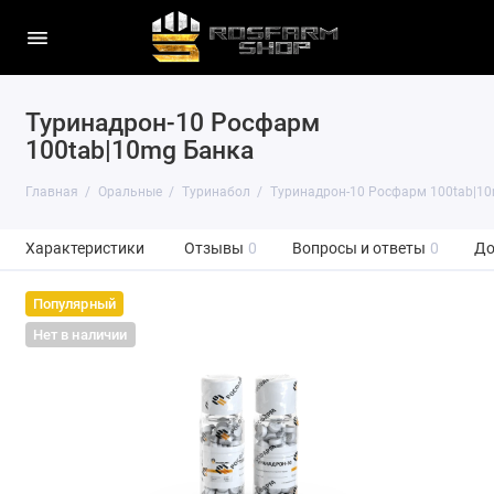
Туринадрон-10 Росфарм
100tab|10mg Банка
Главная
Оральные
Туринабол
Туринадрон-10 Росфарм 100tab|1
Характеристики
Отзывы
0
Вопросы и ответы
0
До
Популярный
Нет в наличии