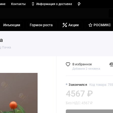
зине
Контакты
Информация о доставке
Инъекции
Гормон роста
Акции
РОСМИКС
а
g Пачка
В избранное
Добавили 2 человека
Закончился
Код товара: 75
4567 ₽
Без НДС: 4567 ₽