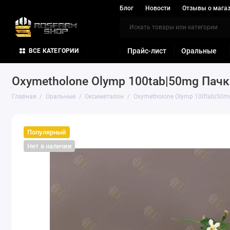
Блог
Новости
Отзывы о мага
Прайс-лист
Оральные
ВСЕ КАТЕГОРИИ
Oxymetholone Olymp 100tab|50mg Пачк
Главная
Оральные
Оксиметалон
Oxymetholone Olymp 100tab|50m
Популярный
Нет в наличии